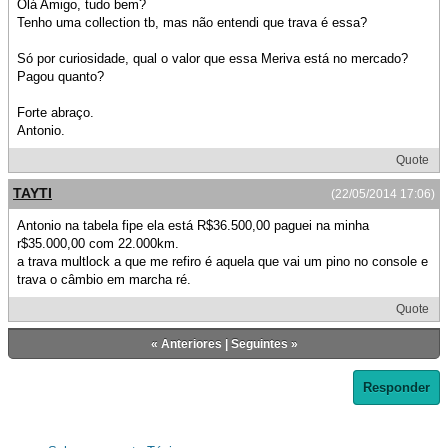
Olá Amigo, tudo bem?
Tenho uma collection tb, mas não entendi que trava é essa?
Só por curiosidade, qual o valor que essa Meriva está no mercado?
Pagou quanto?
Forte abraço.
Antonio.
Quote
TAYTI
(22/05/2014 17:06)
Antonio na tabela fipe ela está R$36.500,00 paguei na minha
r$35.000,00 com 22.000km.
a trava multlock a que me refiro é aquela que vai um pino no console e
trava o câmbio em marcha ré.
Quote
«
Anteriores
|
Seguintes
»
Responder