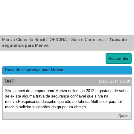
Meriva Clube do Brasil
>
OFICINA
>
Som e Carroceria
>
Trava de
segurança para Meriva.
Responder
Trava de segurança para Meriva.
TAYTI
(21/05/2014 16:58)
Srs. acabei de comprar uma Meriva collection 2012 e gostaria de saber
se existe alguma trava de segurança confiável que sirva na
meriva.Pesquisando descobri que não se fabrica Mult Lock para tal
modelo.solicito sugestões do grupo.um abraço.
Quote