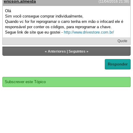
ericson.almeida
(11/04/2016 21:38)
Olá
Sim você consegue comprar individualmente,
Quando vc for for reprogramar o carro tenha em mão o infocard ele é
responsável por conter os códigos, para reprogramar a chave.
Segue link de site que eu gostei -
http://www.drivestore.com.br/
Quote
«
Anteriores
|
Seguintes
»
Responder
Subscrever este Tópico