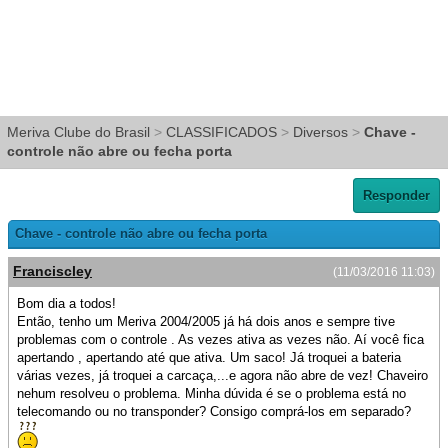
Meriva Clube do Brasil
>
CLASSIFICADOS
>
Diversos
>
Chave -
controle não abre ou fecha porta
Responder
Chave - controle não abre ou fecha porta
Franciscley
(11/03/2016 11:03)
Bom dia a todos!
Então, tenho um Meriva 2004/2005 já há dois anos e sempre tive
problemas com o controle . As vezes ativa as vezes não. Aí você fica
apertando , apertando até que ativa. Um saco! Já troquei a bateria
várias vezes, já troquei a carcaça,...e agora não abre de vez! Chaveiro
nehum resolveu o problema. Minha dúvida é se o problema está no
telecomando ou no transponder? Consigo comprá-los em separado?