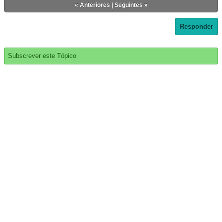
«
Anteriores
|
Seguintes
»
Responder
Subscrever este Tópico