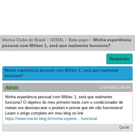
Meriva Clube do Brasil
>
GERAL
>
Bate-papo
>
Minha experiência
pessoal com Militec 1, será que realmente funciona?
Responder
Minha experiência pessoal com Militec 1, será que realmente
funciona?
Admin
(23/04/2021 08:04)
Minha experiência pessoal com Militec 1, será que realmente
funciona? O objetivo do meu primeiro teste com o condicionador de
metais era desmascarar o produto e provar que ele não funcionava!
Leiam o artigo completo em meu blog no link
https://www.maclei.blog.br/minha-experie...-funciona/
Quote