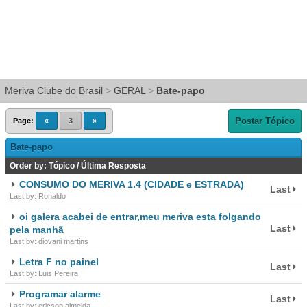
Meriva Clube do Brasil
>
GERAL
>
Bate-papo
Postar Tópico
Page:
«
3
»
Bate-papo
Order by:
Tópico
/
Última Resposta
CONSUMO DO MERIVA 1.4 (CIDADE e ESTRADA)
Last
Last by: Ronaldo
oi galera acabei de entrar,meu meriva esta folgando
Last
pela manhã
Last by: diovani martins
Letra F no painel
Last
Last by: Luis Pereira
Programar alarme
Last
Last by: ericson.almeida