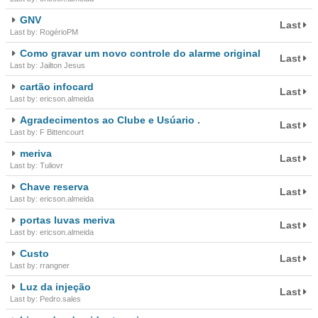
GNV
Last
Last by: RogérioPM
Como gravar um novo controle do alarme original
Last
Last by: Jailton Jesus
cartão infocard
Last
Last by: ericson.almeida
Agradecimentos ao Clube e Usúario .
Last
Last by: F Bittencourt
meriva
Last
Last by: Tuliovr
Chave reserva
Last
Last by: ericson.almeida
portas luvas meriva
Last
Last by: ericson.almeida
Custo
Last
Last by: rrangner
Luz da injeção
Last
Last by: Pedro.sales