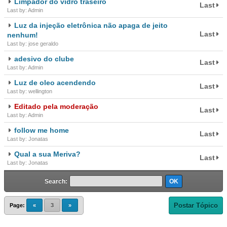
Limpador do vidro traseiro
Last
Last by: Admin
Luz da injeção eletrônica não apaga de jeito
Last
nenhum!
Last by: jose geraldo
adesivo do clube
Last
Last by: Admin
Luz de oleo acendendo
Last
Last by: wellington
Editado pela moderação
Last
Last by: Admin
follow me home
Last
Last by: Jonatas
Qual a sua Meriva?
Last
Last by: Jonatas
Search:
Postar Tópico
Page:
«
3
»