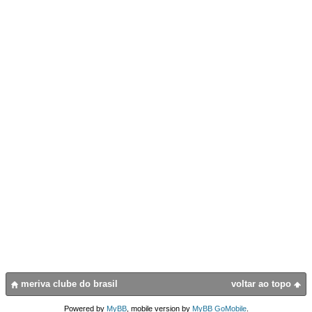
meriva clube do brasil
voltar ao topo
Powered by
MyBB
, mobile version by
MyBB GoMobile
.