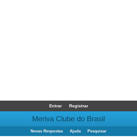
Entrar
Registrar
Meriva Clube do Brasil
Novas Respostas
Ajuda
Pesquisar